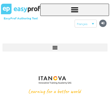
EasyProf Authoring Tool
Français