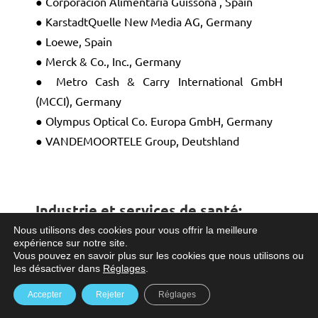
● Corporación Alimentaria Guissona , Spain
● KarstadtQuelle New Media AG, Germany
● Loewe, Spain
● Merck & Co., Inc., Germany
● Metro Cash & Carry International GmbH
(MCCI), Germany
● Olympus Optical Co. Europa GmbH, Germany
● VANDEMOORTELE Group, Deutshland
Industrie et services de santé
:
Nous utilisons des cookies pour vous offrir la meilleure
expérience sur notre site.
● Cilag (Johnson & Johnson), Switzerland
Vous pouvez en savoir plus sur les cookies que nous utilisons ou
● EQmed, Germany
les désactiver dans
Réglages
.
● Fundació Puigvert, Spain
Accepter
Rejeter
Réglages
● Hospital Universitari Vall d’Hebron, Spain